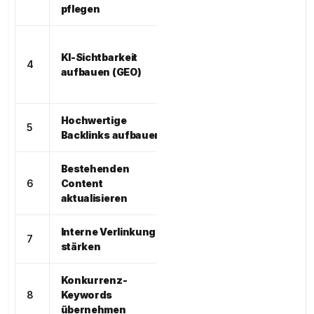
hoch
pflegen
Local
ChatGPT,
KI-Sichtbarkeit
Perplexity,
Sehr
4
aufbauen (GEO)
AI
hoch
Overviews
Hochwertige
Google
5
Hoch
Backlinks aufbauen
(organisch)
Bestehenden
Google
6
Content
Hoch
(organisch)
aktualisieren
Interne Verlinkung
Google
7
Hoch
stärken
(organisch)
Konkurrenz-
Google
8
Keywords
Hoch
(organisch)
übernehmen