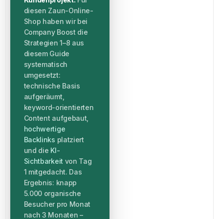
diesen Zaun-Online-
Shop haben wir bei
Company Boost die
Strategien 1–8 aus
diesem Guide
systematisch
umgesetzt:
technische Basis
aufgeräumt,
keyword-orientierten
Content aufgebaut,
hochwertige
Backlinks
platziert
und die
KI-
Sichtbarkeit
von Tag
1 mitgedacht. Das
Ergebnis: knapp
5.000 organische
Besucher pro Monat
nach 3 Monaten –