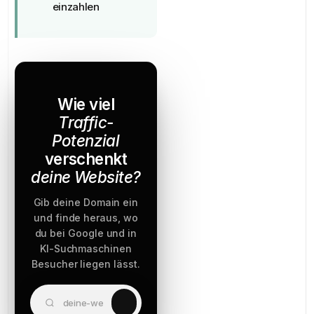
einzahlen
Wie viel
Traffic-
Potenzial
verschenkt
deine Website?
Gib deine Domain ein
und finde heraus, wo
du bei Google und in
KI-Suchmaschinen
Besucher liegen lässt.