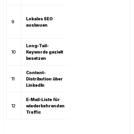
Google
Lokales SEO
Maps,
9
ausbauen
lokale
Mittel
Suche
Long-Tail-
Google
10
Keywords gezielt
(organisch)
Mittel
besetzen
Content-
Social
11
Distribution über
Media
Mittel
LinkedIn
E-Mail-Liste für
12
wiederkehrenden
E-Mail
Mittel
Traffic