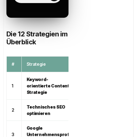
Die 12 Strategien im
Überblick
#
Strategie
Kanal
Wirkung
Keyword-
Google
Sehr
1
orientierte Content-
(organisch)
hoch
Strategie
Technisches SEO
Google
Sehr
2
optimieren
(organisch)
hoch
Google
Google
Sehr
3
Unternehmensprofil
Maps /