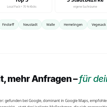
Local Pack = 70 % Klicks
eigene Suchräume
Findorff
Neustadt
Walle
Hemelingen
Vegesack
t, mehr Anfragen –
für de
er: gefunden bei Google, dominant in Google Maps, empfohlen
menwirkt – statt drei isolierte Maßnahmen, die sich gegenseitig