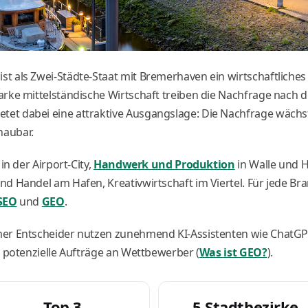
t als Zwei-Städte-Staat mit Bremerhaven ein wirtschaftliche
rke mittelständische Wirtschaft treiben die Nachfrage nach dig
t dabei eine attraktive Ausgangslage: Die Nachfrage wächst,
haubar.
in der Airport-City,
Handwerk und Produktion
in Walle und 
d Handel am Hafen, Kreativwirtschaft im Viertel. Für jede Bra
SEO
und
GEO
.
mer Entscheider nutzen zunehmend KI-Assistenten wie ChatGPT
t potenzielle Aufträge an Wettbewerber (
Was ist GEO?
).
Top 3
5 Stadtbezirke