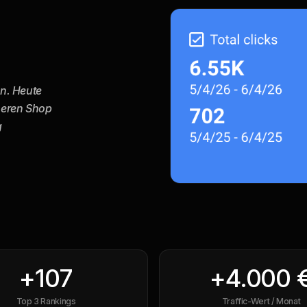
en. Heute
seren Shop
g
+
107
+
4.000
Top 3 Rankings
Traffic-Wert / Monat