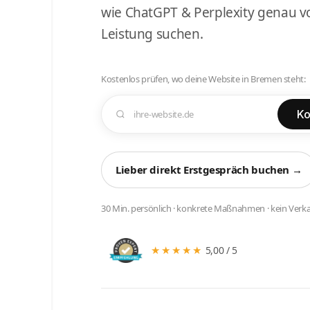
wie ChatGPT & Perplexity genau vo
Leistung suchen.
Kostenlos prüfen, wo deine Website in Bremen steht:
Ko
Lieber direkt Erstgespräch buchen →
30 Min. persönlich · konkrete Maßnahmen · kein Verka
★★★★★
5,00 / 5