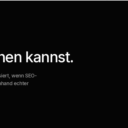
hen kannst.
siert, wenn SEO-
nhand echter