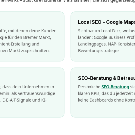
Local SEO – Google Maps
iffe, mit denen deine Kunden
Sichtbar im Local Pack, wo bi
egie für den Bremer Markt,
landen: Google Business Prof
tent-Erstellung und
Landingpages, NAP-Konsistenz
einen Markt zugeschnitten.
Bewertungsstrategie.
SEO-Beratung & Betreu
r, dass dein Unternehmen in
Persönliche
SEO-Beratung
sta
Gemini als vertrauenswürdige
klaren KPIs, das du jederzeit
, E-E-A-T-Signale und KI-
keine Dashboards ohne Konte