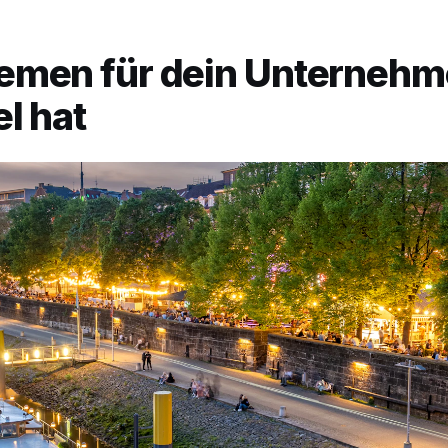
emen für dein Unterneh
l hat